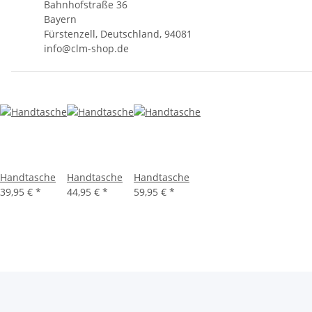
Bahnhofstraße 36
Bayern
Fürstenzell, Deutschland, 94081
info@clm-shop.de
Handtasche
Handtasche
Handtasche
39,95 €
*
44,95 €
*
59,95 €
*