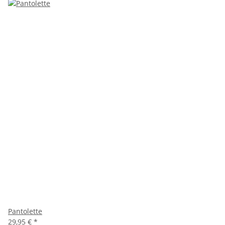
Pantolette
29,95 €
*