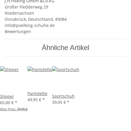
J.H.Pölking GmbH &Co.KG
Großer Fledderweg 29
Niedersachsen
Osnabrück, Deutschland, 49084
info@poelking-schuhe.de
Bewertungen
Ähnliche Artikel
Pantolette
Sportschuh
Slipper
49,95 €
*
39,95 €
*
65,00 €
*
Alter Preis:
74,95 €