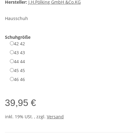
Hersteller:
J.H.Pölking GmbH &Co.KG
Hausschuh
Schuhgröße
42
42
43
43
44
44
45
45
46
46
39,95 €
inkl. 19% USt. , zzgl.
Versand